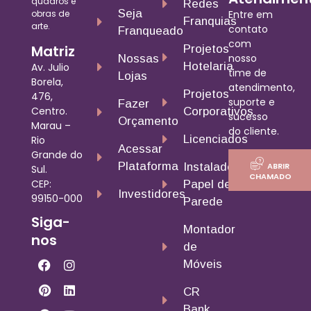
quadros e
Redes
Seja
obras de
Entre em
Franquias
arte.
contato
Franqueado
com
Matriz
Projetos
nosso
Nossas
Hotelaria
Av. Julio
time de
Lojas
Borela,
atendimento,
Projetos
476,
suporte e
Fazer
Centro.
Corporativos
sucesso
Orçamento
Marau –
do cliente.
Licenciados
Rio
Acessar
Grande do
Plataforma
ABRIR
Instalador
Sul.
CHAMADO
CEP:
Papel de
Investidores
99150-000
Parede
Siga-
Montador
nos
de
Móveis
CR
Bank