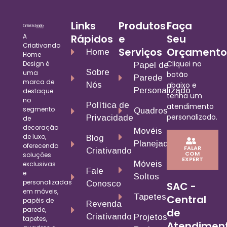
Links
Produtos
Faça
A
Rápidos
e
Seu
Criativando
Serviços
Orçamento
Home
Home
Cliquei no
Design é
Papel de
Sobre
uma
botão
Parede
marca de
Nós
abaixo e
Personalizado
destaque
tenha um
no
Política de
atendimento
segmento
Quadros
personalizado.
Privacidade
de
decoração
Movéis
de luxo,
Blog
Planejados
oferecendo
FALAR
Criativando
COM
soluções
EXPERT
Móveis
exclusivas
Fale
e
Soltos
personalizadas
Conosco
SAC -
em móveis,
Tapetes
Central
papéis de
Revenda
parede,
de
Criativando
Projetos
tapetes,
Atendimen