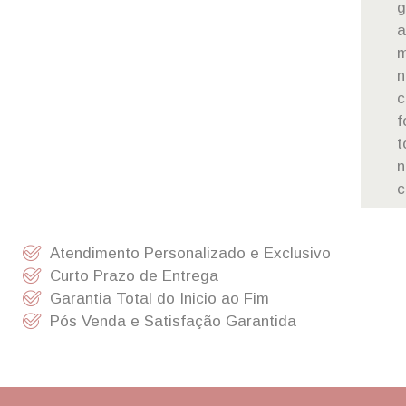
g
m
n
f
t
n
c
Atendimento Personalizado e Exclusivo
Curto Prazo de Entrega
Garantia Total do Inicio ao Fim
Pós Venda e Satisfação Garantida