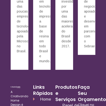
uma
em
investidos
de
das
tecnologia
por
negocio
poucas
de
uma
apoiado
empresas
impressão
das
e
de
a
maiores
desenvolvido
tecnologia
base
aceleradoras
em
apoiada
de
do
parceria
pela
resina
Brasil
com
Microsoft
em
desde
o
no
todo
2017.
Sebrae.
Brasil.
Brasil
e
mundo.
Links
Produtos
Faça
A
Rápidos
e
Seu
Criativando
Serviços
Orçamento
Home
Home
Cliquei no
Design é
Papel de