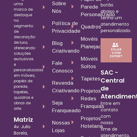
Sobre
uma
botão
Parede
marca de
Nós
abaixo e
Personalizado
destaque
tenha um
no
Política de
atendimento
segmento
Quadros
personalizado.
Privacidade
de
decoração
Movéis
de luxo,
Blog
Planejados
oferecendo
FALAR
Criativando
COM
soluções
EXPERT
Móveis
exclusivas
Fale
e
Soltos
personalizadas
Conosco
SAC -
em móveis,
Tapetes
Central
papéis de
Revenda
parede,
de
Criativando
Projetos
tapetes,
Atendimen
quadros e
Redes
Seja
obras de
Entre em
Franquias
arte.
contato
Franqueado
com
Matriz
Projetos
nosso
Nossas
Hotelaria
Av. Julio
time de
Lojas
Borela,
atendimento,