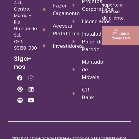
Projetos
476,
suporte e
Fazer
Centro.
Corporativos
sucesso
Orçamento
Marau –
do cliente.
Licenciados
Rio
Acessar
Grande do
Plataforma
ABRIR
Instalador
Sul.
CHAMADO
CEP:
Papel de
Investidores
99150-000
Parede
Siga-
Montador
nos
de
Móveis
CR
Bank
2023© CRIATIVANDO HOME DESIGN - TODOS OS DIREITOS RESERVADOS.