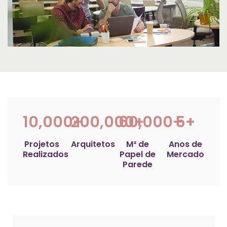
10,000
200,000
+
60,000
+
+
5
+
Projetos
Arquitetos
M² de
Anos de
Realizados
Papel de
Mercado
Parede