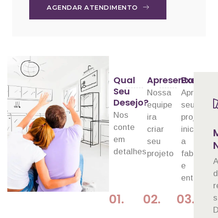
AGENDAR ATENDIMENTO
Qual
Apresentação
Execuç
Seu
Nossa
Aprovado
Desejo?
equipe
seu
Nos
ira
projeto
conte
criar
iniciamos
em
seu
a
detalhes
projeto
fabricaçã
A
e
entrega
r
01.
02.
03.
s
D