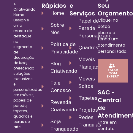
A
Rápidos
e
Seu
Criativando
Serviços
Orçamento
Home
Home
Cliquei no
Design é
Papel de
Sobre
uma
botão
Parede
marca de
Nós
abaixo e
Personalizado
destaque
tenha um
no
Política de
atendimento
segmento
Quadros
personalizado.
Privacidade
de
decoração
Movéis
de luxo,
Blog
Planejados
oferecendo
FALAR
Criativando
COM
soluções
EXPERT
Móveis
exclusivas
Fale
e
Soltos
personalizadas
Conosco
SAC -
em móveis,
Tapetes
Central
papéis de
Revenda
parede,
de
Criativando
Projetos
tapetes,
Atendimen
quadros e
Redes
Seja
obras de
Entre em
Franquias
arte.
contato
Franqueado