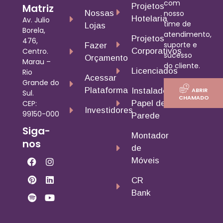
com
Matriz
Projetos
nosso
Nossas
Hotelaria
Av. Julio
time de
Lojas
Borela,
atendimento,
Projetos
476,
suporte e
Fazer
Centro.
Corporativos
sucesso
Orçamento
Marau –
do cliente.
Licenciados
Rio
Acessar
Grande do
Plataforma
ABRIR
Instalador
Sul.
CHAMADO
CEP:
Papel de
Investidores
99150-000
Parede
Siga-
Montador
nos
de
Móveis
CR
Bank