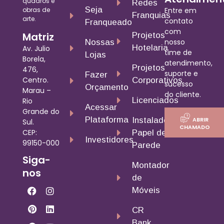
quadros e
Redes
Seja
obras de
Entre em
Franquias
arte.
contato
Franqueado
com
Matriz
Projetos
nosso
Nossas
Hotelaria
Av. Julio
time de
Lojas
Borela,
atendimento,
Projetos
476,
suporte e
Fazer
Centro.
Corporativos
sucesso
Orçamento
Marau –
do cliente.
Licenciados
Rio
Acessar
Grande do
Plataforma
ABRIR
Instalador
Sul.
CHAMADO
CEP:
Papel de
Investidores
99150-000
Parede
Siga-
Montador
nos
de
Móveis
CR
Bank