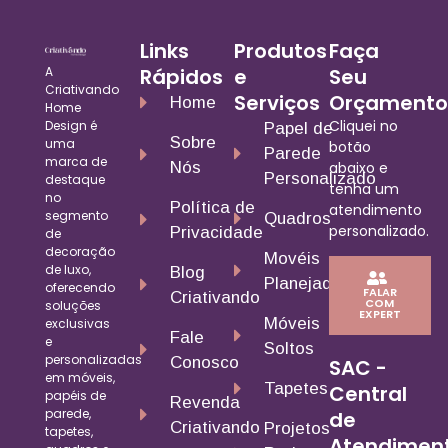
Links
Produtos
Faça
A
Rápidos
e
Seu
Criativando
Serviços
Orçamento
Home
Home
Cliquei no
Design é
Papel de
Sobre
uma
botão
Parede
marca de
Nós
abaixo e
Personalizado
destaque
tenha um
no
Política de
atendimento
segmento
Quadros
personalizado.
Privacidade
de
decoração
Movéis
de luxo,
Blog
Planejados
oferecendo
FALAR
Criativando
COM
soluções
EXPERT
Móveis
exclusivas
Fale
e
Soltos
personalizadas
Conosco
SAC -
em móveis,
Tapetes
Central
papéis de
Revenda
parede,
de
Criativando
Projetos
tapetes,
Atendimen