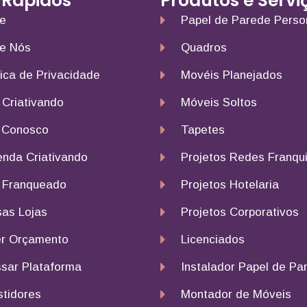
 Rápidos
Produtos e Servi
e
Papel de Parede Perso
e Nós
Quadros
tica de Privacidade
Movéis Planejados
 Criativando
Móveis Soltos
 Conosco
Tapetes
nda Criativando
Projetos Redes Franqu
 Franqueado
Projetos Hotelaria
as Lojas
Projetos Corporativos
r Orçamento
Licenciados
sar Plataforma
Instalador Papel de Pa
stidores
Montador de Móveis