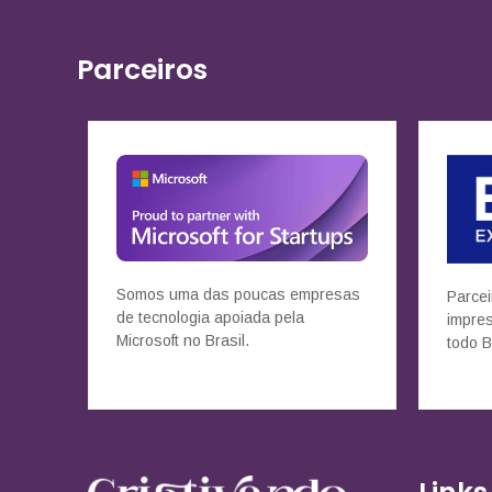
Parceiros
Somos uma das poucas empresas
Parcei
de tecnologia apoiada pela
impre
Microsoft no Brasil.
todo B