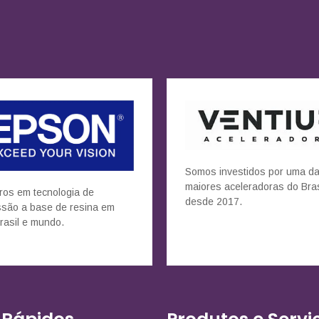
Somos investidos por uma d
maiores aceleradoras do Bras
ros em tecnologia de
desde 2017.
ssão a base de resina em
rasil e mundo.