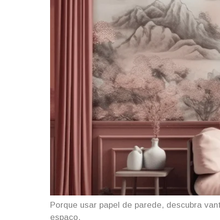
Porque usar papel de parede, descubra vant
espaço.