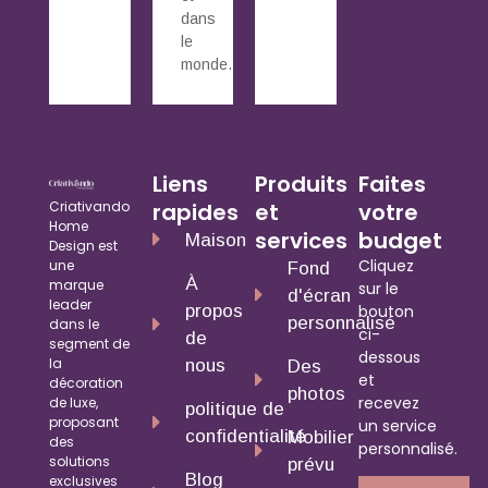
dans
le
monde.
Liens
Produits
Faites
Criativando
rapides
et
votre
Home
services
budget
Maison
Design est
Cliquez
une
Fond
À
marque
sur le
d'écran
leader
propos
bouton
personnalisé
dans le
ci-
de
segment de
dessous
la
nous
Des
et
décoration
photos
recevez
de luxe,
politique de
proposant
un service
confidentialité
Mobilier
des
personnalisé.
solutions
prévu
Blog
exclusives