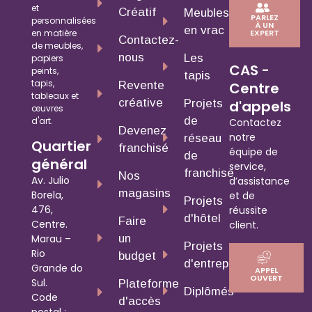
et
Créatif
Meubles
PARLEZ
personnalisées
À UN
en vrac
en matière
EXPERT
Contactez-
de meubles,
nous
Les
papiers
CAS -
peints,
tapis
tapis,
Revente
Centre
tableaux et
créative
Projets
d'appels
œuvres
de
d'art.
Contactez
Devenez
notre
réseau
Quartier
franchisé
équipe de
de
général
service,
franchise
Nos
Av. Julio
d’assistance
magasins
Borela,
et de
Projets
476,
réussite
d'hôtel
Faire
Centre.
client.
un
Marau –
Projets
Rio
budget
d'entreprise
Grande do
APPEL
OUVERT
Sul.
Plateforme
Diplômés
Code
d'accès