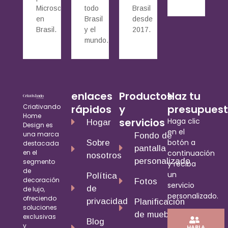
Microsoft
todo
Brasil
en
Brasil
desde
Brasil.
y el
2017.
mundo.
enlaces
Productos
Haz tu
Criativando
rápidos
y
presupues
Home
servicios
Haga clic
Hogar
Design es
en el
una marca
Fondo de
botón a
Sobre
destacada
pantalla
en el
continuación
nosotros
personalizado
segmento
y reciba
de
un
Política
decoración
Fotos
servicio
de
de lujo,
personalizado.
ofreciendo
privacidad
Planificación
soluciones
de muebles
exclusivas
Blog
y
HABLA