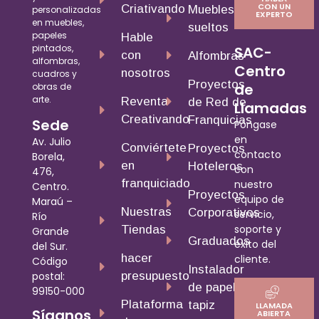
CON UN
Criativando
Muebles
personalizadas
EXPERTO
en muebles,
sueltos
papeles
Hable
pintados,
SAC-
con
Alfombras
alfombras,
Centro
nosotros
cuadros y
Proyectos
de
obras de
arte.
Reventa
de Red de
Llamadas
Creativando
Franquicias
Sede
Póngase
en
Av. Julio
Conviértete
Proyectos
contacto
Borela,
en
Hoteleros
con
476,
franquiciado
nuestro
Centro.
Proyectos
equipo de
Maraú –
Nuestras
Corporativos
servicio,
Río
soporte y
Tiendas
Grande
Graduados
éxito del
del Sur.
hacer
cliente.
Código
Instalador
presupuesto
postal:
de papel
99150-000
Plataforma
tapiz
LLAMADA
Síganos
ABIERTA