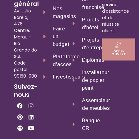
général
service,
franchise
Nos
Av. Julio
d’assistance
magasins
Borela,
et de
Projets
476,
réussite
d'hôtel
Faire
Centre.
client.
un
Marau –
Projets
Rio
budget
d'entreprise
Grande do
APPEL
OUVERT
Sul.
Plateforme
Diplômés
Code
d'accès
postal :
Installateur
99150-000
Investisseurs
de papier
Suivez-
peint
nous
Assembleur
de meubles
Banque
CR