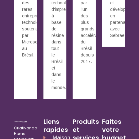
des
technologie
par
et
rares
d'impression
l'un
développé
entreprises
à
des
en
technologiques
base
plus
partenariat
soutenues
de
grands
avec
par
résine
accélérateurs
Sebrae.
Microsoft
dans
du
au
tout
Brésil
Brésil.
le
depuis
Brésil
2017.
et
dans
le
monde.
Liens
Produits
Faites
Criativando
rapides
et
votre
Home
services
budget
Maison