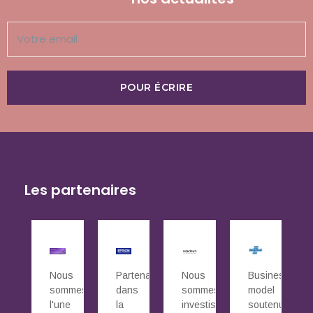
POUR ÉCRIRE
Les partenaires
Nous
Partenaires
Nous
Business
sommes
dans
sommes
model
l'une
la
investis
soutenu