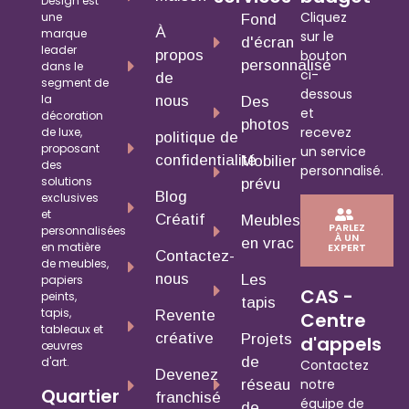
Design est
Cliquez
une
Fond
À
marque
sur le
d'écran
leader
propos
bouton
personnalisé
dans le
ci-
de
segment de
dessous
la
nous
Des
et
décoration
photos
recevez
de luxe,
politique de
proposant
un service
confidentialité
Mobilier
des
personnalisé.
solutions
prévu
Blog
exclusives
et
Créatif
Meubles
PARLEZ
personnalisées
À UN
en vrac
en matière
EXPERT
Contactez-
de meubles,
nous
Les
papiers
CAS -
peints,
tapis
tapis,
Revente
Centre
tableaux et
créative
Projets
d'appels
œuvres
de
d'art.
Contactez
Devenez
notre
réseau
Quartier
franchisé
équipe de
de