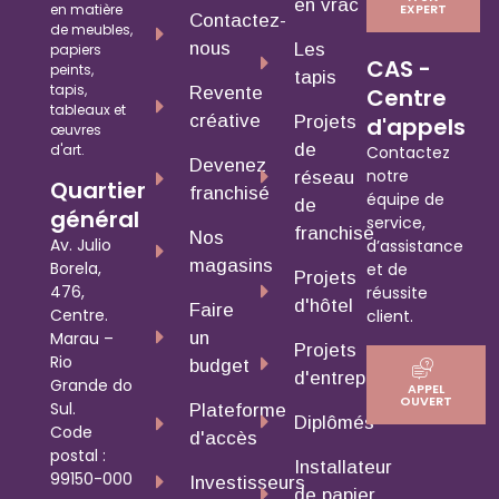
en vrac
en matière
EXPERT
Contactez-
de meubles,
nous
Les
papiers
CAS -
peints,
tapis
tapis,
Revente
Centre
tableaux et
créative
Projets
d'appels
œuvres
de
d'art.
Contactez
Devenez
notre
réseau
Quartier
franchisé
équipe de
de
général
service,
franchise
Nos
Av. Julio
d’assistance
magasins
Borela,
et de
Projets
476,
réussite
d'hôtel
Faire
Centre.
client.
un
Marau –
Projets
Rio
budget
d'entreprise
Grande do
APPEL
OUVERT
Sul.
Plateforme
Diplômés
Code
d'accès
postal :
Installateur
99150-000
Investisseurs
de papier