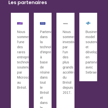
Les partenaires
Nous
Partenaires
Nous
Business
sommes
dans
sommes
model
l'une
la
investis
soutenu
des
technologie
par
et
rares
d'impression
l'un
développé
entreprises
à
des
en
technologiques
base
plus
partenariat
soutenues
de
grands
avec
par
résine
accélérateurs
Sebrae.
Microsoft
dans
du
au
tout
Brésil
Brésil.
le
depuis
Brésil
2017.
et
dans
le