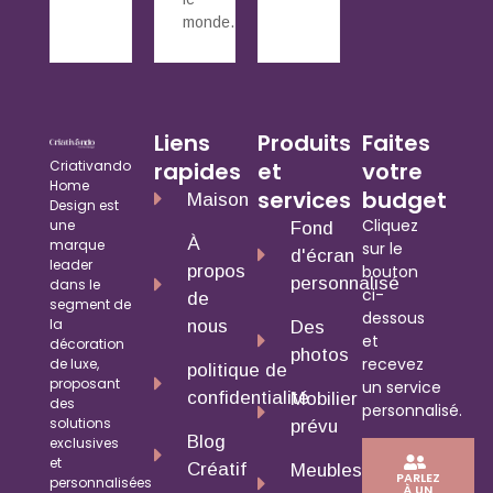
monde.
Liens
Produits
Faites
Criativando
rapides
et
votre
Home
services
budget
Maison
Design est
Cliquez
une
Fond
À
marque
sur le
d'écran
leader
propos
bouton
personnalisé
dans le
ci-
de
segment de
dessous
la
nous
Des
et
décoration
photos
recevez
de luxe,
politique de
proposant
un service
confidentialité
Mobilier
des
personnalisé.
solutions
prévu
Blog
exclusives
et
Créatif
Meubles
PARLEZ
personnalisées
À UN