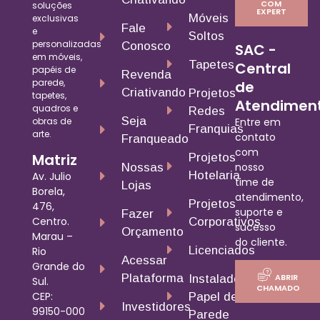
COM
soluções
EXPERT
Móveis
exclusivas
Fale
e
Soltos
personalizadas
Conosco
SAC -
em móveis,
Tapetes
Central
papéis de
Revenda
parede,
de
Criativando
Projetos
tapetes,
Atendimen
quadros e
Redes
Seja
obras de
Entre em
Franquias
arte.
contato
Franqueado
com
Matriz
Projetos
nosso
Nossas
Hotelaria
Av. Julio
time de
Lojas
Borela,
atendimento,
Projetos
476,
suporte e
Fazer
Centro.
Corporativos
sucesso
Orçamento
Marau –
do cliente.
Licenciados
Rio
Acessar
Grande do
Plataforma
ABRIR
Instalador
Sul.
CHAMADO
CEP:
Papel de
Investidores
99150-000
Parede