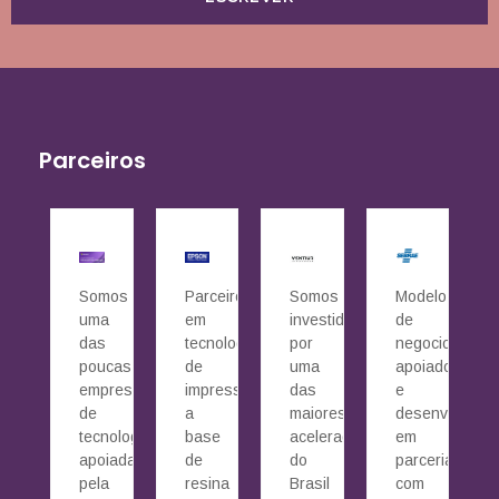
Parceiros
Somos
Parceiros
Somos
Modelo
uma
em
investidos
de
das
tecnologia
por
negocio
poucas
de
uma
apoiado
empresas
impressão
das
e
de
a
maiores
desenvolvido
tecnologia
base
aceleradoras
em
apoiada
de
do
parceria
pela
resina
Brasil
com