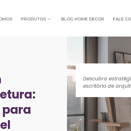
SOMOS
PRODUTOS
BLOG HOME DECOR
FALE C
m
Descubra estratégi
escritório de arqu
tetura:
s para
el