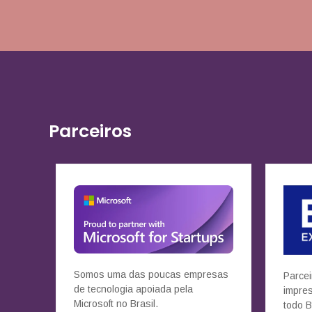
Parceiros
Somos uma das poucas empresas
Parcei
de tecnologia apoiada pela
impre
Microsoft no Brasil.
todo B