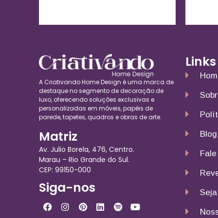
Links
Hom
A Criativando Home Design é uma marca de
destaque no segmento de decoração de
Sobr
luxo, oferecendo soluções exclusivas e
personalizadas em móveis, papéis de
Polí
parede, tapetes, quadros e obras de arte.
Matriz
Blog
Av. Julio Borela, 476, Centro.
Fale
Marau – Rio Grande do Sul.
CEP: 99150-000
Reve
Siga-nos
Seja
Noss