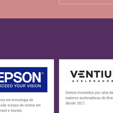
Somos investidos por uma d
maiores aceleradoras do Bras
ros em tecnologia de
desde 2017.
ssão a base de resina em
rasil e mundo.