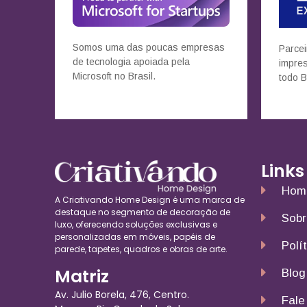
Somos uma das poucas empresas
Parcei
de tecnologia apoiada pela
impre
Microsoft no Brasil.
todo B
Links
Hom
A Criativando Home Design é uma marca de
destaque no segmento de decoração de
Sobr
luxo, oferecendo soluções exclusivas e
personalizadas em móveis, papéis de
Polí
parede, tapetes, quadros e obras de arte.
Matriz
Blog
Av. Julio Borela, 476, Centro.
Fale