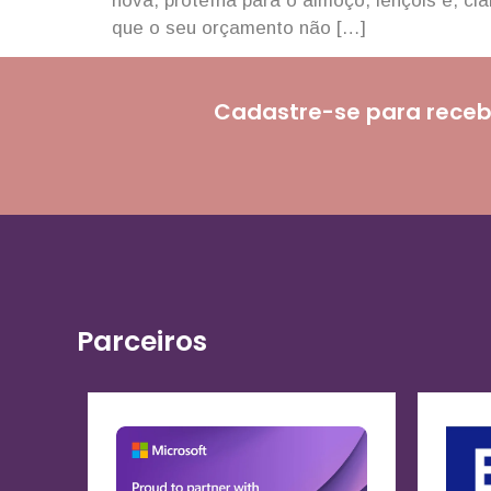
nova, proteína para o almoço, lençóis e, c
que o seu orçamento não […]
Cadastre-se para receb
Parceiros