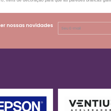
laro, itens de decoração para que as paredes brancas ga
er nossas novidades