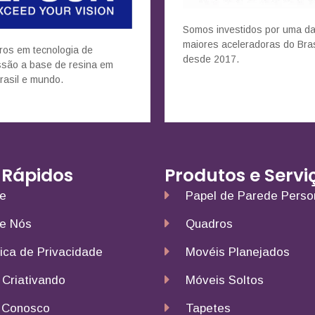
Somos investidos por uma d
maiores aceleradoras do Bras
ros em tecnologia de
desde 2017.
ssão a base de resina em
rasil e mundo.
 Rápidos
Produtos e Servi
e
Papel de Parede Perso
e Nós
Quadros
tica de Privacidade
Movéis Planejados
 Criativando
Móveis Soltos
 Conosco
Tapetes