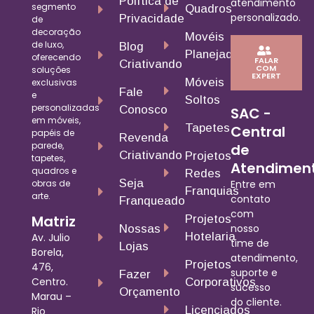
Política de
atendimento
segmento
Quadros
personalizado.
Privacidade
de
decoração
Movéis
de luxo,
Blog
Planejados
oferecendo
FALAR
Criativando
COM
soluções
EXPERT
Móveis
exclusivas
Fale
e
Soltos
personalizadas
Conosco
SAC -
em móveis,
Tapetes
Central
papéis de
Revenda
parede,
de
Criativando
Projetos
tapetes,
Atendimen
quadros e
Redes
Seja
obras de
Entre em
Franquias
arte.
contato
Franqueado
com
Matriz
Projetos
nosso
Nossas
Hotelaria
Av. Julio
time de
Lojas
Borela,
atendimento,
Projetos
476,
suporte e
Fazer
Centro.
Corporativos
sucesso
Orçamento
Marau –
do cliente.
Licenciados
Rio