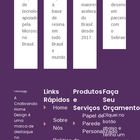
de
a
maiores
desenvolvido
tecnologia
base
aceleradoras
em
apoiada
de
do
parceria
pela
resina
Brasil
com
Microsoft
em
desde
o
no
todo
2017.
Sebrae.
Brasil.
Brasil
e
mundo.
Links
Produtos
Faça
A
Rápidos
e
Seu
Criativando
Serviços
Orçamento
Home
Home
Cliquei no
Design é
Papel de
Sobre
uma
botão
Parede
marca de
Nós
abaixo e
Personalizado
destaque
tenha um
no