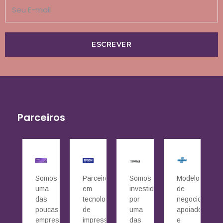
ESCREVER
Parceiros
Somos
Parceiros
Somos
Modelo
uma
em
investidos
de
das
tecnologia
por
negocio
poucas
de
uma
apoiado
empresas
impressão
das
e