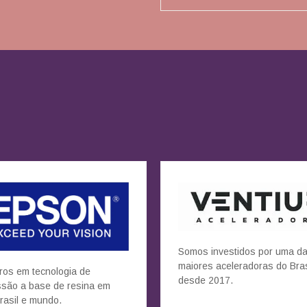
Somos investidos por uma d
maiores aceleradoras do Bras
ros em tecnologia de
desde 2017.
ssão a base de resina em
rasil e mundo.