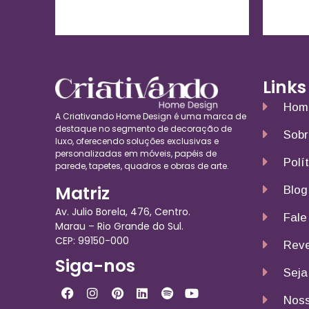
Links
Hom
A Criativando Home Design é uma marca de
destaque no segmento de decoração de
Sobr
luxo, oferecendo soluções exclusivas e
personalizadas em móveis, papéis de
Polí
parede, tapetes, quadros e obras de arte.
Matriz
Blog
Av. Julio Borela, 476, Centro.
Fale
Marau – Rio Grande do Sul.
CEP: 99150-000
Reve
Siga-nos
Seja
Noss