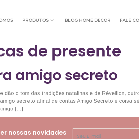
SOMOS
PRODUTOS
BLOG HOME DECOR
FALE C
cas de presente
ra amigo secreto
dão o tom das tradições natalinas e de Réveillon, outr
amigo secreto afinal de contas Amigo Secreto é coisa sér
 amigo […]
er nossas novidades