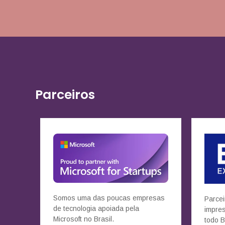
Parceiros
Somos uma das poucas empresas
Parcei
de tecnologia apoiada pela
impre
Microsoft no Brasil.
todo B