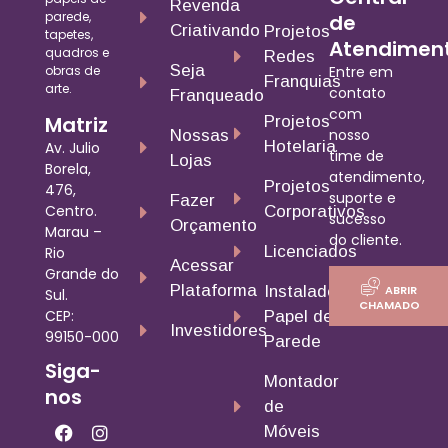
Revenda
parede,
de
Criativando
Projetos
tapetes,
Atendimen
quadros e
Redes
Seja
obras de
Entre em
Franquias
arte.
contato
Franqueado
com
Matriz
Projetos
nosso
Nossas
Hotelaria
Av. Julio
time de
Lojas
Borela,
atendimento,
Projetos
476,
suporte e
Fazer
Centro.
Corporativos
sucesso
Orçamento
Marau –
do cliente.
Licenciados
Rio
Acessar
Grande do
Plataforma
ABRIR
Instalador
Sul.
CHAMADO
CEP:
Papel de
Investidores
99150-000
Parede
Siga-
Montador
nos
de
Móveis