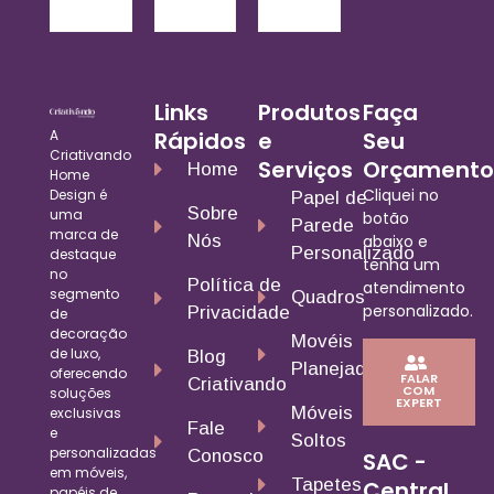
Links
Produtos
Faça
A
Rápidos
e
Seu
Criativando
Serviços
Orçamento
Home
Home
Cliquei no
Design é
Papel de
Sobre
uma
botão
Parede
marca de
Nós
abaixo e
Personalizado
destaque
tenha um
no
Política de
atendimento
segmento
Quadros
personalizado.
Privacidade
de
decoração
Movéis
de luxo,
Blog
Planejados
oferecendo
FALAR
Criativando
COM
soluções
EXPERT
Móveis
exclusivas
Fale
e
Soltos
personalizadas
Conosco
SAC -
em móveis,
Tapetes
Central
papéis de