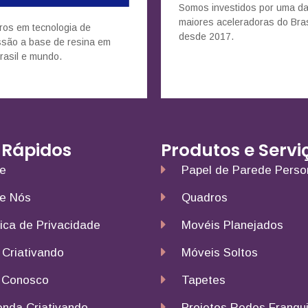
Somos investidos por uma d
maiores aceleradoras do Bras
ros em tecnologia de
desde 2017.
ssão a base de resina em
rasil e mundo.
 Rápidos
Produtos e Servi
e
Papel de Parede Perso
e Nós
Quadros
tica de Privacidade
Movéis Planejados
 Criativando
Móveis Soltos
 Conosco
Tapetes
nda Criativando
Projetos Redes Franqu