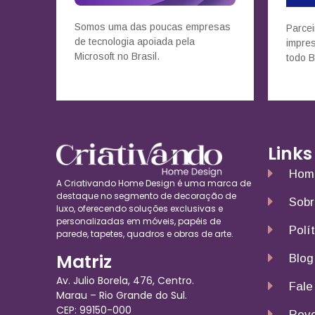
Somos uma das poucas empresas
Parcei
de tecnologia apoiada pela
impre
Microsoft no Brasil.
todo B
Links
Hom
A Criativando Home Design é uma marca de
destaque no segmento de decoração de
Sobr
luxo, oferecendo soluções exclusivas e
personalizadas em móveis, papéis de
Polí
parede, tapetes, quadros e obras de arte.
Matriz
Blog
Av. Julio Borela, 476, Centro.
Fale
Marau – Rio Grande do Sul.
CEP: 99150-000
Reve