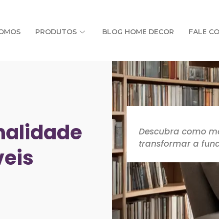
SOMOS
PRODUTOS
BLOG HOME DECOR
FALE C
nalidade
Descubra como mó
transformar a funci
veis