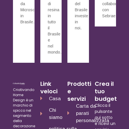
da
di
del
collaborazione
Microsoft
resina
Brasile
con
in
in
investe
Sebrae.
Brasile.
tutto
in
il
noi.
Brasile
e
nel
mondo.
Link
Prodotti
Crea il
Criativando
veloci
e
tuo
Home
servizi
budget
Casa
Design è un
Clicca il
marchio di
Carta da
Chi
spicco nel
pulsante
parati
segmento
siamo
qui sotto
personalizzata
della
e ricevi un
decorazione
politica sulla