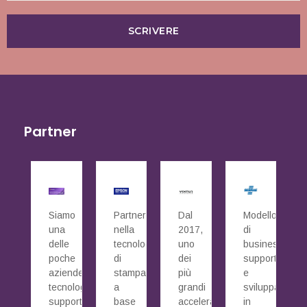
SCRIVERE
Partner
Siamo
Partner
Dal
Modello
una
nella
2017,
di
delle
tecnologia
uno
business
poche
di
dei
supportato
aziende
stampa
più
e
tecnologiche
a
grandi
sviluppato
supportate
base
acceleratori
in