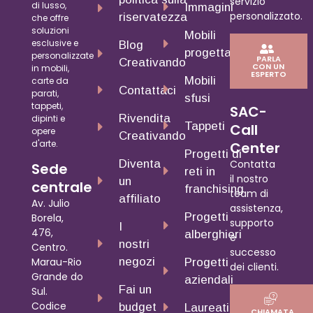
servizio
di lusso,
Immagini
personalizzato.
riservatezza
che offre
soluzioni
Mobili
esclusive e
Blog
progettati
personalizzate
PARLA
Creativando
CON UN
in mobili,
ESPERTO
Mobili
carte da
Contattaci
parati,
sfusi
tappeti,
SAC-
Rivendita
dipinti e
Tappeti
Call
opere
Creativando
d'arte.
Center
Progetti di
Diventa
Contatta
Sede
reti in
il nostro
un
centrale
franchising
team di
affiliato
Av. Julio
assistenza,
Progetti
Borela,
supporto
I
476,
alberghieri
e
nostri
Centro.
successo
negozi
Marau-Rio
Progetti
dei clienti.
Grande do
aziendali
Fai un
Sul.
Codice
budget
Laureati
CHIAMATA