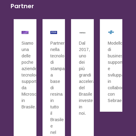
Partner
Siamo
Partner
Dal
Modello
una
nella
2017,
di
delle
tecnologia
uno
business
poche
di
dei
supportato
aziende
stampa
più
e
tecnologiche
a
grandi
sviluppato
supportate
base
acceleratori
in
da
di
del
collaborazione
Microsoft
resina
Brasile
con
in
in
investe
Sebrae.
Brasile.
tutto
in
il
noi.
Brasile
e
nel