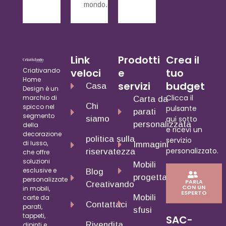
mondo.
Link
Prodotti
Crea il
Criativando
veloci
e
tuo
Home
servizi
budget
Casa
Design è un
Clicca il
marchio di
Carta da
Chi
spicco nel
pulsante
parati
segmento
siamo
qui sotto
personalizzata
della
e ricevi un
decorazione
politica sulla
servizio
di lusso,
Immagini
personalizzato.
riservatezza
che offre
soluzioni
Mobili
esclusive e
Blog
progettati
personalizzate
PARLA
Creativando
CON UN
in mobili,
ESPERTO
Mobili
carte da
Contattaci
parati,
sfusi
tappeti,
SAC-
Rivendita
dipinti e