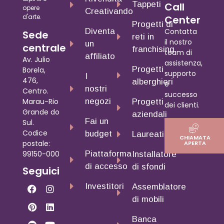
Tappeti
Call
opere
Creativando
d'arte.
Center
Progetti di
Diventa
Contatta
Sede
reti in
il nostro
un
centrale
franchising
team di
affiliato
Av. Julio
assistenza,
Progetti
Borela,
supporto
I
476,
alberghieri
e
nostri
Centro.
successo
negozi
Marau-Rio
Progetti
dei clienti.
Grande do
aziendali
Fai un
Sul.
Codice
budget
Laureati
CHIAMATA
postale:
APERTA
Piattaforma
99150-000
Installatore
di accesso
di sfondi
Seguici
Investitori
Assemblatore
di mobili
Banca