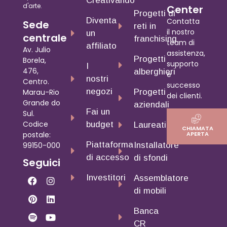
Creativando
d'arte.
Center
Progetti di
Diventa
Contatta
Sede
reti in
il nostro
un
centrale
franchising
team di
affiliato
Av. Julio
assistenza,
Progetti
Borela,
supporto
I
476,
alberghieri
e
nostri
Centro.
successo
negozi
Marau-Rio
Progetti
dei clienti.
Grande do
aziendali
Fai un
Sul.
Codice
budget
Laureati
CHIAMATA
postale:
APERTA
Piattaforma
99150-000
Installatore
di accesso
di sfondi
Seguici
Investitori
Assemblatore
di mobili
Banca
CR