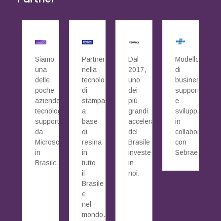
Siamo
Partner
Dal
Modello
una
nella
2017,
di
delle
tecnologia
uno
business
poche
di
dei
supportato
aziende
stampa
più
e
tecnologiche
a
grandi
sviluppato
supportate
base
acceleratori
in
da
di
del
collaborazione
Microsoft
resina
Brasile
con
in
in
investe
Sebrae.
Brasile.
tutto
in
il
noi.
Brasile
e
nel
mondo.