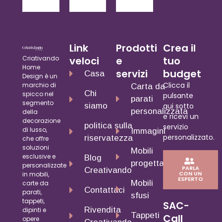
Link
Prodotti
Crea il
Criativando
veloci
e
tuo
Home
servizi
budget
Casa
Design è un
Clicca il
marchio di
Carta da
Chi
spicco nel
pulsante
parati
segmento
siamo
qui sotto
personalizzata
della
e ricevi un
decorazione
politica sulla
servizio
di lusso,
Immagini
personalizzato.
riservatezza
che offre
soluzioni
Mobili
esclusive e
Blog
progettati
personalizzate
PARLA
Creativando
CON UN
in mobili,
ESPERTO
Mobili
carte da
Contattaci
parati,
sfusi
tappeti,
SAC-
Rivendita
dipinti e
Tappeti
Call
opere