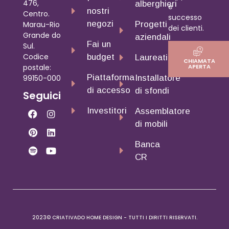
476,
alberghieri
e
nostri
Centro.
successo
negozi
Marau-Rio
Progetti
dei clienti.
Grande do
aziendali
Fai un
Sul.
Codice
budget
Laureati
CHIAMATA
postale:
APERTA
Piattaforma
99150-000
Installatore
di accesso
di sfondi
Seguici
Investitori
Assemblatore
di mobili
Banca
CR
2023© CRIATIVADO HOME DESIGN - TUTTI I DIRITTI RISERVATI.