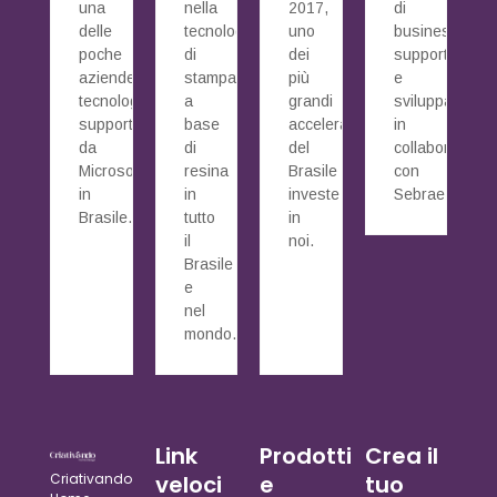
una
nella
2017,
di
delle
tecnologia
uno
business
poche
di
dei
supportato
aziende
stampa
più
e
tecnologiche
a
grandi
sviluppato
supportate
base
acceleratori
in
da
di
del
collaborazione
Microsoft
resina
Brasile
con
in
in
investe
Sebrae.
Brasile.
tutto
in
il
noi.
Brasile
e
nel
mondo.
Link
Prodotti
Crea il
Criativando
veloci
e
tuo