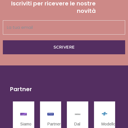
Iscriviti per ricevere le nostre
novità
SCRIVERE
Partner
Siamo
Partner
Dal
Modello