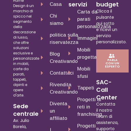
Home
servizi
budget
Casa
Design è un
Clicca il
marchio di
Carta da
Chi
spicco nel
pulsante
parati
segmento
siamo
qui sotto
personalizzata
della
e ricevi un
decorazione
politica sulla
servizio
di lusso,
Immagini
personalizzato.
riservatezza
che offre
soluzioni
Mobili
esclusive e
Blog
progettati
personalizzate
PARLA
Creativando
CON UN
in mobili,
ESPERTO
Mobili
carte da
Contattaci
parati,
sfusi
tappeti,
SAC-
Rivendita
dipinti e
Tappeti
Call
opere
Creativando
d'arte.
Center
Progetti di
Diventa
Contatta
Sede
reti in
il nostro
un
centrale
franchising
team di
affiliato
Av. Julio
assistenza,
Progetti
Borela,
supporto
I