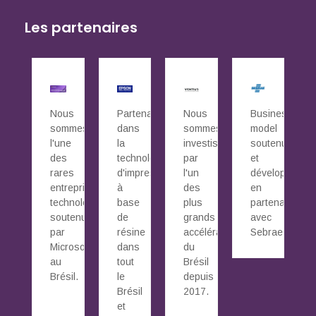
Les partenaires
Nous
Partenaires
Nous
Business
sommes
dans
sommes
model
l'une
la
investis
soutenu
des
technologie
par
et
rares
d'impression
l'un
développé
entreprises
à
des
en
technologiques
base
plus
partenariat
soutenues
de
grands
avec
par
résine
accélérateurs
Sebrae.
Microsoft
dans
du
au
tout
Brésil
Brésil.
le
depuis
Brésil
2017.
et