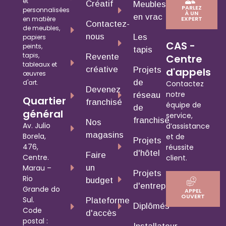
et
Créatif
Meubles
PARLEZ
personnalisées
À UN
en vrac
en matière
EXPERT
Contactez-
de meubles,
nous
Les
papiers
CAS -
peints,
tapis
tapis,
Revente
Centre
tableaux et
créative
Projets
d'appels
œuvres
de
d'art.
Contactez
Devenez
notre
réseau
Quartier
franchisé
équipe de
de
général
service,
franchise
Nos
Av. Julio
d’assistance
magasins
Borela,
et de
Projets
476,
réussite
d'hôtel
Faire
Centre.
client.
un
Marau –
Projets
Rio
budget
d'entreprise
Grande do
APPEL
OUVERT
Sul.
Plateforme
Diplômés
Code
d'accès
postal :