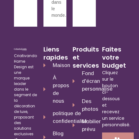
dans
le
monde.
Liens
Produits
Faites
Criativando
rapides
et
votre
Home
services
budget
Maison
Design est
Cliquez
une
Fond
À
marque
sur le
d'écran
leader
propos
bouton
personnalisé
dans le
ci-
de
segment de
dessous
la
nous
Des
et
décoration
photos
recevez
de luxe,
politique de
proposant
un service
confidentialité
Mobilier
des
personnalisé.
solutions
prévu
Blog
exclusives