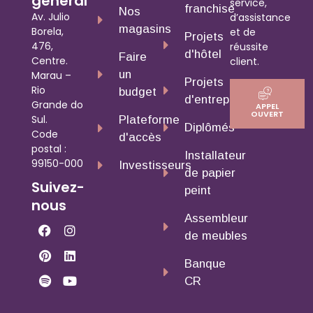
général
service,
franchise
Nos
Av. Julio
d’assistance
magasins
Borela,
et de
Projets
476,
réussite
d'hôtel
Faire
Centre.
client.
un
Marau –
Projets
Rio
budget
d'entreprise
Grande do
APPEL
OUVERT
Sul.
Plateforme
Diplômés
Code
d'accès
postal :
Installateur
99150-000
Investisseurs
de papier
Suivez-
peint
nous
Assembleur
de meubles
Banque
CR