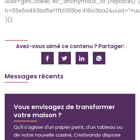
uuid=getCookie(“ec_anonymous_id”).replace(/”/ig
h=55e5a493bd5efffb1355be.419a3ba2&uuid=”+uu
)();
Avez-vous aimé ce contenu ? Partager:
Messages récents
Vous envisagez de transformer
votre maison ?
Qu'il s'agisse d'un papier peint, d'un tableau ou
de votre nouvelle cuisine, Criativando dispose