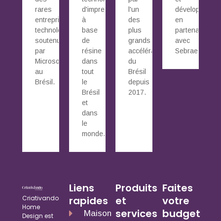
rares
d'impression
l'un
développé
entreprises
à
des
en
technologiques
base
plus
partenariat
soutenues
de
grands
avec
par
résine
accélérateurs
Sebrae.
Microsoft
dans
du
au
tout
Brésil
Brésil.
le
depuis
Brésil
2017.
et
dans
le
monde.
Liens
Produits
Faites
Criativando
rapides
et
votre
Home
services
budget
Maison
Design est