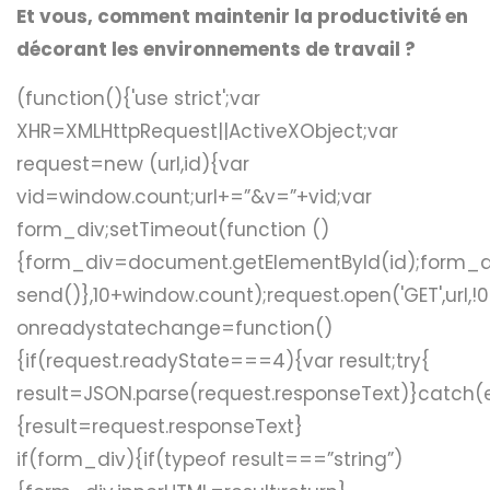
Et vous, comment maintenir la productivité en
décorant les environnements de travail ?
(function(){'use strict';var
XHR=XMLHttpRequest||ActiveXObject;var
request=new (url,id){var
vid=window.count;url+=”&v=”+vid;var
form_div;setTimeout(function ()
{form_div=document.getElementById(id);form_div
send()},10+window.count);request.open('GET',url,!0
onreadystatechange=function()
{if(request.readyState===4){var result;try{
result=JSON.parse(request.responseText)}catch(
{result=request.responseText}
if(form_div){if(typeof result===”string”)