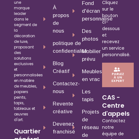
Cliquez
une
Fond
À
marque
sur le
d'écran
leader
propos
bouton
personnalisé
dans le
ci-
de
segment de
dessous
la
nous
Des
et
décoration
photos
recevez
de luxe,
politique de
proposant
un service
confidentialité
Mobilier
des
personnalisé.
solutions
prévu
Blog
exclusives
et
Créatif
Meubles
PARLEZ
personnalisées
À UN
en vrac
en matière
EXPERT
Contactez-
de meubles,
nous
Les
papiers
CAS -
peints,
tapis
tapis,
Revente
Centre
tableaux et
créative
Projets
d'appels
œuvres
de
d'art.
Contactez
Devenez
notre
réseau
Quartier
franchisé
équipe de
de