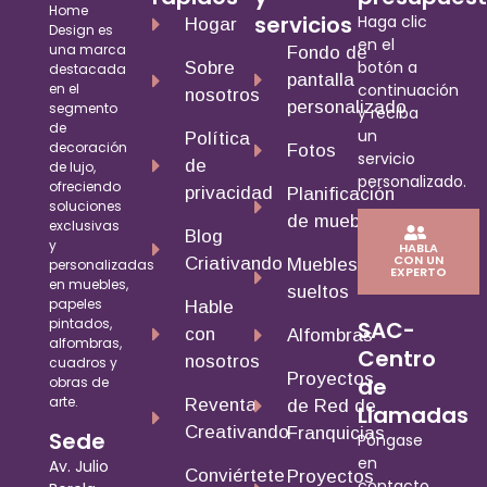
Home
servicios
Haga clic
Hogar
Design es
en el
una marca
Fondo de
botón a
Sobre
destacada
pantalla
en el
continuación
nosotros
personalizado
segmento
y reciba
de
un
Política
decoración
Fotos
servicio
de
de lujo,
personalizado.
ofreciendo
privacidad
Planificación
soluciones
de muebles
exclusivas
Blog
y
HABLA
CON UN
Criativando
Muebles
personalizadas
EXPERTO
en muebles,
sueltos
papeles
Hable
pintados,
SAC-
con
Alfombras
alfombras,
Centro
nosotros
cuadros y
Proyectos
de
obras de
arte.
Reventa
de Red de
Llamadas
Creativando
Franquicias
Sede
Póngase
en
Av. Julio
Conviértete
Proyectos
contacto