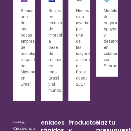
Somos
Socios
Hemos
Modelo
una
en
sido
de
de
tecnología
invertidos
negocio
las
de
por
apoyado
pocas
impresión
una
y
empresas
a
de
desarrollado
de
base
las
en
tecnología
de
mayores
colaboración
respaldadas
resinas
aceleradoras
con
por
en
de
Sebrae.
Microsoft
todo
Brasil
en
Brasil
desde
Brasil.
y el
2017.
mundo.
enlaces
Productos
Haz tu
Criativando
rápidos
y
presupues