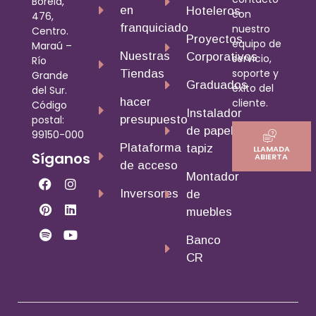
Borela,
en
Hoteleros
con
476,
franquiciado
nuestro
Centro.
Proyectos
equipo de
Maraú –
Nuestras
Corporativos
servicio,
Río
soporte y
Tiendas
Grande
Graduados
éxito del
del Sur.
hacer
cliente.
Código
Instalador
presupuesto
postal:
de papel
99150-000
Plataforma
tapiz
LLAMADA
Síganos
ABIERTA
de acceso
Montador
Inversores
de
muebles
Banco
CR