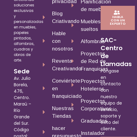
privacidad
Planificación
soluciones
de muebles
exclusivas
Blog
y
HABLA
CON UN
Criativando
Muebles
personalizadas
EXPERTO
en muebles,
sueltos
papeles
Hable
pintados,
SAC-
con
Alfombras
alfombras,
Centro
nosotros
cuadros y
Proyectos
de
obras de
arte.
Reventa
de Red de
Llamadas
Creativando
Franquicias
Sede
Póngase
en
Av. Julio
Conviértete
Proyectos
contacto
Borela,
en
Hoteleros
con
476,
franquiciado
nuestro
Centro.
Proyectos
equipo de
Maraú –
Nuestras
Corporativos
servicio,
Río
soporte y
Tiendas
Grande
Graduados
éxito del
del Sur.
hacer
cliente.
Código
Instalador
presupuesto
postal: