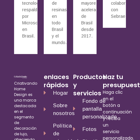
tecnología
de
mayores
colaboración
respaldadas
resinas
aceleradoras
con
por
en
de
Sebrae.
Microsoft
todo
Brasil
en
Brasil
desde
Brasil.
y el
2017.
mundo.
enlaces
Productos
Haz tu
Criativando
rápidos
y
presupues
Home
servicios
Haga clic
Hogar
Design es
en el
una marca
Fondo de
botón a
Sobre
destacada
pantalla
en el
continuación
nosotros
personalizado
segmento
y reciba
de
un
Política
decoración
Fotos
servicio
de
de lujo,
personalizado.
ofreciendo