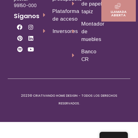
de papel
99150-000
Plataforma
tapiz
LLAMADA
Síganos
ABIERTA
de acceso
Montador
Inversores
de
muebles
Banco
CR
2023© CRIATIVANDO HOME DESIGN - TODOS LOS DERECHOS
RESERVADOS.