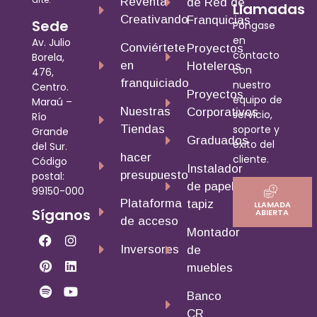
Reventa
de Red de
Llamadas
Creativando
Franquicias
Sede
Póngase
en
Av. Julio
Conviértete
Proyectos
contacto
Borela,
en
Hoteleros
con
476,
franquiciado
nuestro
Centro.
Proyectos
equipo de
Maraú –
Nuestras
Corporativos
servicio,
Río
soporte y
Tiendas
Grande
Graduados
éxito del
del Sur.
hacer
cliente.
Código
Instalador
presupuesto
postal:
de papel
99150-000
Plataforma
tapiz
LLAMADA
Síganos
ABIERTA
de acceso
Montador
Inversores
de
muebles
Banco
CR