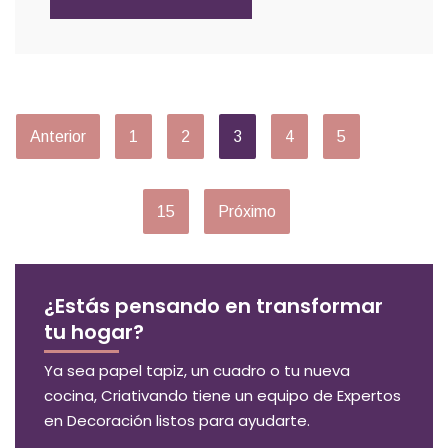
Anterior
1
2
3
4
5
…
15
Próximo
¿Estás pensando en transformar
tu hogar?
Ya sea papel tapiz, un cuadro o tu nueva
cocina, Criativando tiene un equipo de Expertos
en Decoración listos para ayudarte.