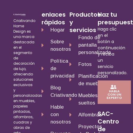
enlaces
Productos
Haz tu
Criativando
rápidos
y
presupues
Home
servicios
Haga clic
Hogar
Design es
en el
una marca
Fondo de
botón a
Sobre
destacada
pantalla
en el
continuación
nosotros
personalizado
segmento
y reciba
de
un
Política
decoración
Fotos
servicio
de
de lujo,
personalizado.
ofreciendo
privacidad
Planificación
soluciones
de muebles
exclusivas
Blog
y
HABLA
CON UN
Criativando
Muebles
personalizadas
EXPERTO
en muebles,
sueltos
papeles
Hable
pintados,
SAC-
con
Alfombras
alfombras,
Centro
nosotros
cuadros y
Proyectos
de
obras de
arte.