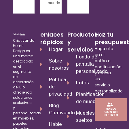
mundo.
enlaces
Productos
Haz tu
Criativando
rápidos
y
presupues
Home
servicios
Haga clic
Hogar
Design es
en el
una marca
Fondo de
botón a
Sobre
destacada
pantalla
en el
continuación
nosotros
personalizado
segmento
y reciba
de
un
Política
decoración
Fotos
servicio
de
de lujo,
personalizado.
ofreciendo
privacidad
Planificación
soluciones
de muebles
exclusivas
Blog
y
HABLA
CON UN
Criativando
Muebles
personalizadas
EXPERTO
en muebles,
sueltos
papeles
Hable
pintados,