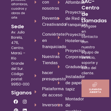
SAC-
con
Alfombras
alfombras,
Centro
nosotros
cuadros y
Proyectos
de
obras de
arte.
Reventa
de Red de
Llamadas
Creativando
Franquicias
Sede
Póngase
en
Av. Julio
Conviértete
Proyectos
contacto
Borela,
en
Hoteleros
con
476,
franquiciado
nuestro
Centro.
Proyectos
equipo de
Maraú –
Nuestras
Corporativos
servicio,
Río
soporte y
Tiendas
Grande
Graduados
éxito del
del Sur.
hacer
cliente.
Código
Instalador
presupuesto
postal:
de papel
99150-000
Plataforma
tapiz
LLAMADA
Síganos
ABIERTA
de acceso
Montador
Inversores
de