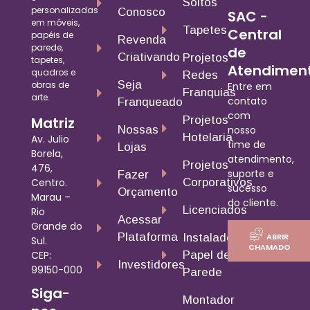
Soltos
personalizadas
Conosco
SAC -
em móveis,
Tapetes
Central
papéis de
Revenda
parede,
de
Criativando
Projetos
tapetes,
Atendimen
quadros e
Redes
Seja
obras de
Entre em
Franquias
arte.
contato
Franqueado
com
Matriz
Projetos
nosso
Nossas
Hotelaria
Av. Julio
time de
Lojas
Borela,
atendimento,
Projetos
476,
suporte e
Fazer
Centro.
Corporativos
sucesso
Orçamento
Marau –
do cliente.
Licenciados
Rio
Acessar
Grande do
Plataforma
ABRIR
Instalador
Sul.
CHAMADO
CEP:
Papel de
Investidores
99150-000
Parede
Siga-
Montador