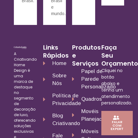
Brasil.
Brasil
e
mundo.
Links
Produtos
Faça
A
Rápidos
e
Seu
Criativando
Serviços
Orçamento
Home
Home
Cliquei no
Design é
Papel de
Sobre
uma
botão
Parede
marca de
Nós
abaixo e
Personalizado
destaque
tenha um
no
Política de
atendimento
segmento
Quadros
personalizado.
Privacidade
de
decoração
Movéis
de luxo,
Blog
Planejados
oferecendo
FALAR
Criativando
COM
soluções
EXPERT
Móveis
exclusivas
Fale
e