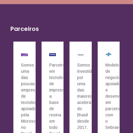
Parceiros
Somos
Parceiros
Somos
Modelo
uma
em
investidos
de
das
tecnologia
por
negocio
poucas
de
uma
apoiado
empresas
impressão
das
e
de
a
maiores
desenvolvido
tecnologia
base
aceleradoras
em
apoiada
de
do
parceria
pela
resina
Brasil
com
Microsoft
em
desde
o
no
todo
2017.
Sebrae.