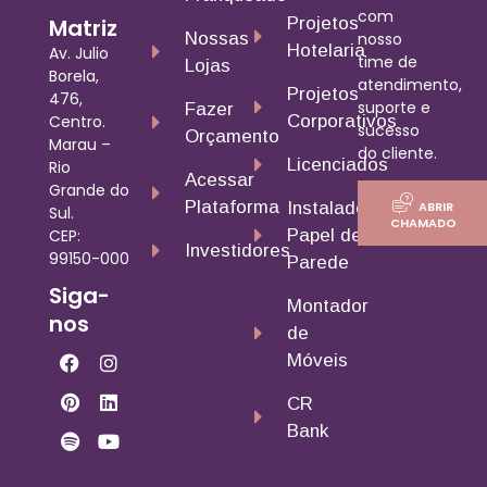
com
Matriz
Projetos
nosso
Nossas
Hotelaria
Av. Julio
time de
Lojas
Borela,
atendimento,
Projetos
476,
suporte e
Fazer
Centro.
Corporativos
sucesso
Orçamento
Marau –
do cliente.
Licenciados
Rio
Acessar
Grande do
Plataforma
ABRIR
Instalador
Sul.
CHAMADO
CEP:
Papel de
Investidores
99150-000
Parede
Siga-
Montador
nos
de
Móveis
CR
Bank