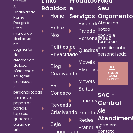
Links
Produtos
Faça
A
Rápidos
e
Seu
Criativando
Serviços
Orçamento
Home
Home
Cliquei no
Design é
Papel de
Sobre
uma
botão
Parede
marca de
Nós
abaixo e
Personalizado
destaque
tenha um
no
Política de
atendimento
segmento
Quadros
personalizado.
Privacidade
de
decoração
Movéis
de luxo,
Blog
Planejados
oferecendo
FALAR
Criativando
COM
soluções
EXPERT
Móveis
exclusivas
Fale
e
Soltos
personalizadas
Conosco
SAC -
em móveis,
Tapetes
Central
papéis de
Revenda
parede,
de
Criativando
Projetos
tapetes,
Atendimen
quadros e
Redes
Seja
obras de
Entre em
Franquias
arte.
contato
Franqueado