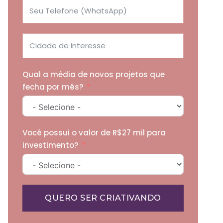
Qual a média de novos projetos que
fecha por mês?
Você possui o valor de R$27 mil para
investimento?
QUERO SER CRIATIVANDO