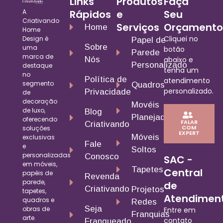
Links
Produtos
Faça
A
Rápidos
e
Seu
Criativando
Serviços
Orçamento
Home
Home
Cliquei no
Design é
Papel de
Sobre
uma
botão
Parede
marca de
Nós
abaixo e
Personalizado
destaque
tenha um
no
Política de
atendimento
segmento
Quadros
personalizado.
Privacidade
de
decoração
Movéis
de luxo,
Blog
Planejados
oferecendo
FALAR
Criativando
COM
soluções
EXPERT
Móveis
exclusivas
Fale
e
Soltos
personalizadas
Conosco
SAC -
em móveis,
Tapetes
Central
papéis de
Revenda
parede,
de
Criativando
Projetos
tapetes,
Atendimen
quadros e
Redes
Seja
obras de
Entre em
Franquias
arte.
contato
Franqueado