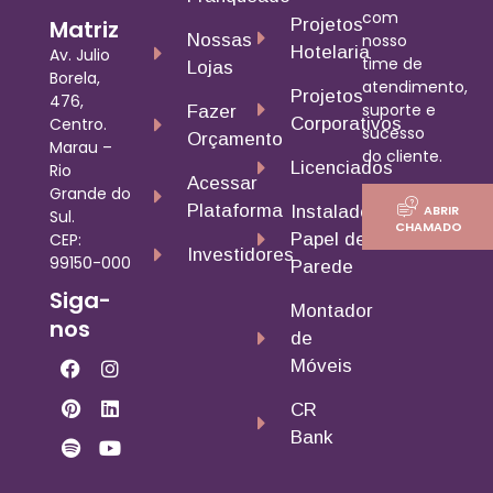
com
Matriz
Projetos
nosso
Nossas
Hotelaria
Av. Julio
time de
Lojas
Borela,
atendimento,
Projetos
476,
suporte e
Fazer
Centro.
Corporativos
sucesso
Orçamento
Marau –
do cliente.
Licenciados
Rio
Acessar
Grande do
Plataforma
ABRIR
Instalador
Sul.
CHAMADO
CEP:
Papel de
Investidores
99150-000
Parede
Siga-
Montador
nos
de
Móveis
CR
Bank